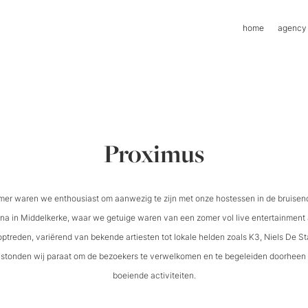
home
agency
Proximus
mer waren we enthousiast om aanwezig te zijn met onze hostessen in de bruise
a in Middelkerke, waar we getuige waren van een zomer vol live entertainment 
 optreden, variërend van bekende artiesten tot lokale helden zoals K3, Niels De S
 stonden wij paraat om de bezoekers te verwelkomen en te begeleiden doorheen
boeiende activiteiten.