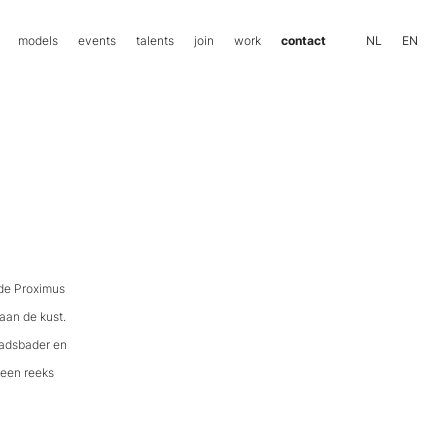
NL
EN
models
events
talents
join
work
contact
nde Proximus
aan de kust.
tadsbader en
 een reeks